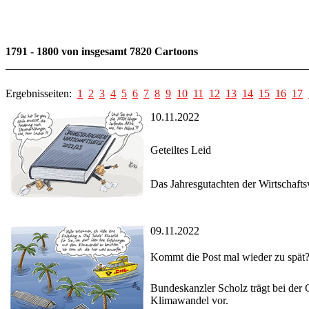
1791 - 1800 von insgesamt 7820 Cartoons
Ergebnisseiten:
1
2
3
4
5
6
7
8
9
10
11
12
13
14
15
16
17
10.11.2022
Geteiltes Leid
Das Jahresgutachten der Wirtschaft
09.11.2022
Kommt die Post mal wieder zu spät
Bundeskanzler Scholz trägt bei der
Klimawandel vor.