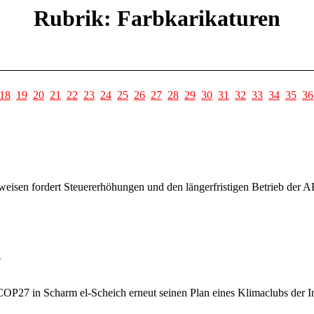
Rubrik: Farbkarikaturen
18
19
20
21
22
23
24
25
26
27
28
29
30
31
32
33
34
35
36
sweisen fordert Steuererhöhungen und den längerfristigen Betrieb der
?
 COP27 in Scharm el-Scheich erneut seinen Plan eines Klimaclubs der