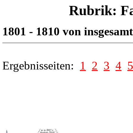
Rubrik: F
1801 - 1810 von insgesam
Ergebnisseiten:
1
2
3
4