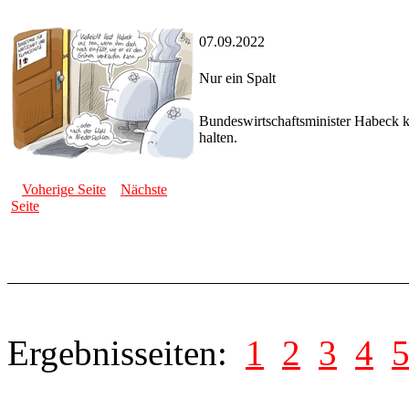
07.09.2022
Nur ein Spalt
Bundeswirtschaftsminister Habeck k
halten.
Voherige Seite
Nächste
Seite
Ergebnisseiten:
1
2
3
4