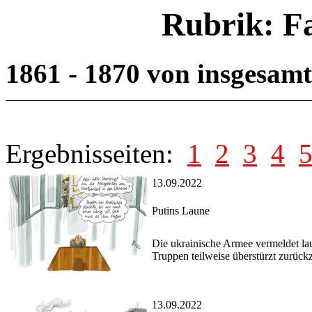
Rubrik: F
1861 - 1870 von insgesam
Ergebnisseiten:
1
2
3
4
13.09.2022
Putins Laune
Die ukrainische Armee vermeldet la
Truppen teilweise überstürzt zurückz
13.09.2022