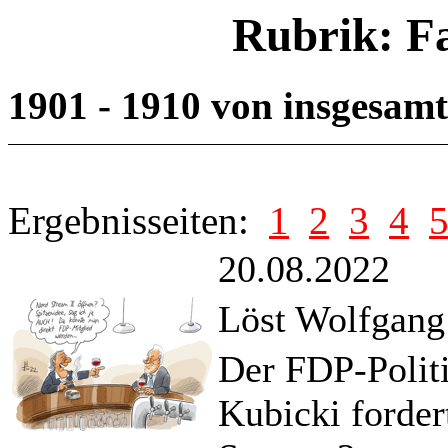
Rubrik: F
1901 - 1910 von insgesam
Ergebnisseiten:
1
2
3
4
20.08.2022
Löst Wolfgang
Der FDP-Polit
Kubicki forder