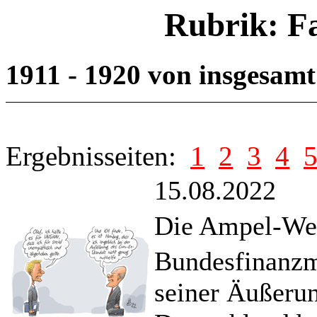
Rubrik: F
1911 - 1920 von insgesam
Ergebnisseiten:
1
2
3
4
15.08.2022
Die Ampel-Welt
Bundesfinanzmi
seiner Äußerun