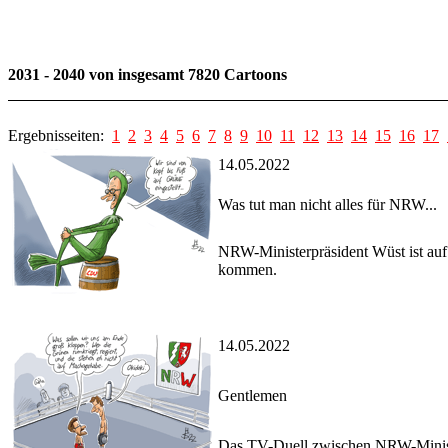
2031 - 2040 von insgesamt 7820 Cartoons
Ergebnisseiten:
1
2
3
4
5
6
7
8
9
10
11
12
13
14
15
16
17
14.05.2022
Was tut man nicht alles für NRW...
NRW-Ministerpräsident Wüst ist auf
kommen.
14.05.2022
Gentlemen
Das TV-Duell zwischen NRW-Minister