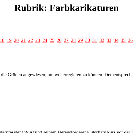
Rubrik: Farbkarikaturen
18
19
20
21
22
23
24
25
26
27
28
29
30
31
32
33
34
35
36
 die Grünen angewiesen, um weiterregieren zu können. Dementsprechen
präsident Wüst und seinem Herausforderer Kutschaty kurz vor der La