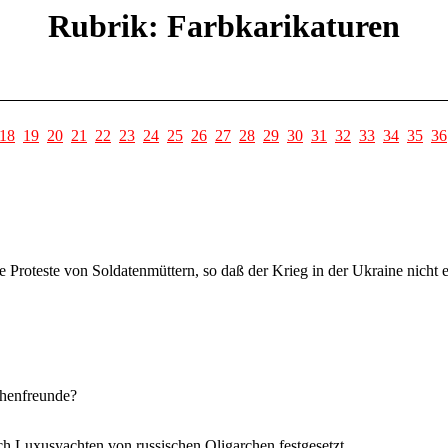
Rubrik: Farbkarikaturen
18
19
20
21
22
23
24
25
26
27
28
29
30
31
32
33
34
35
36
e Proteste von Soldatenmüttern, so daß der Krieg in der Ukraine nicht
chenfreunde?
h Luxusyachten von russischen Oligarchen festgesetzt.