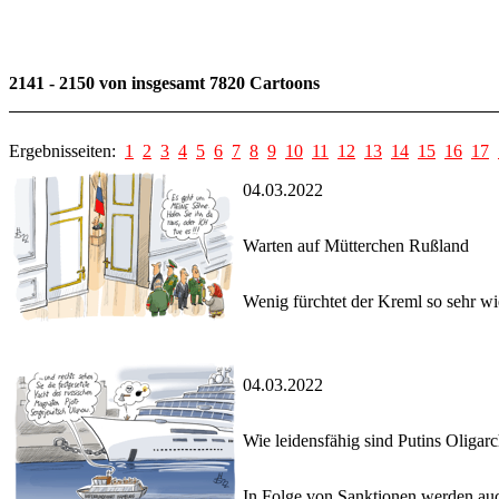
2141 - 2150 von insgesamt 7820 Cartoons
Ergebnisseiten:
1
2
3
4
5
6
7
8
9
10
11
12
13
14
15
16
17
04.03.2022
Warten auf Mütterchen Rußland
Wenig fürchtet der Kreml so sehr wi
04.03.2022
Wie leidensfähig sind Putins Oligar
In Folge von Sanktionen werden auc