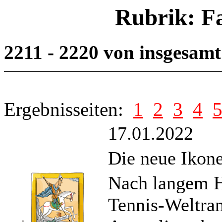
Rubrik: F
2211 - 2220 von insgesam
Ergebnisseiten:
1
2
3
4
17.01.2022
Die neue Ikone
Nach langem H
Tennis-Weltran