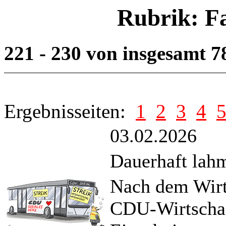
Rubrik: F
221 - 230 von insgesamt 
Ergebnisseiten:
1
2
3
4
03.02.2026
Dauerhaft lah
Nach dem Wirts
CDU-Wirtschaf