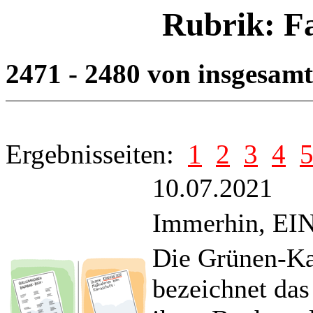
Rubrik: F
2471 - 2480 von insgesam
Ergebnisseiten:
1
2
3
4
10.07.2021
Immerhin, EIN
Die Grünen-Ka
bezeichnet das