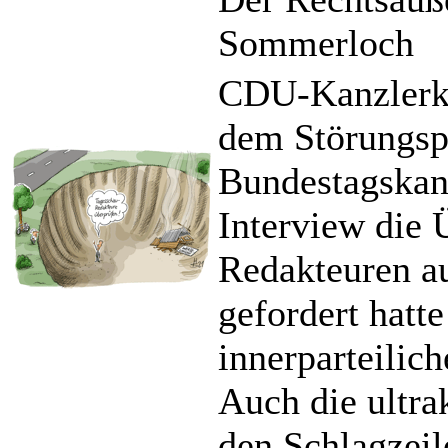
Sommerloch
CDU-Kanzlerka
dem Störungspo
Bundestagskan
Interview die
Redakteuren a
gefordert hatt
innerparteilic
Auch die ultra
den Schlagzeile