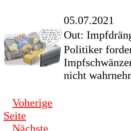
05.07.2021
Out: Impfdräng
Politiker forde
Impfschwänzer
nicht wahrneh
Voherige
Seite
Nächste