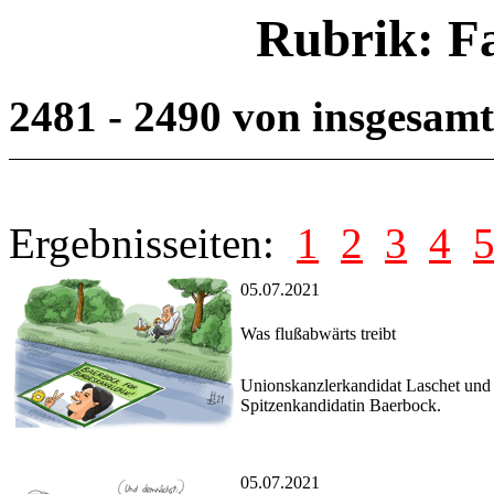
Rubrik: F
2481 - 2490 von insgesam
Ergebnisseiten:
1
2
3
4
05.07.2021
Was flußabwärts treibt
Unionskanzlerkandidat Laschet und
Spitzenkandidatin Baerbock.
05.07.2021