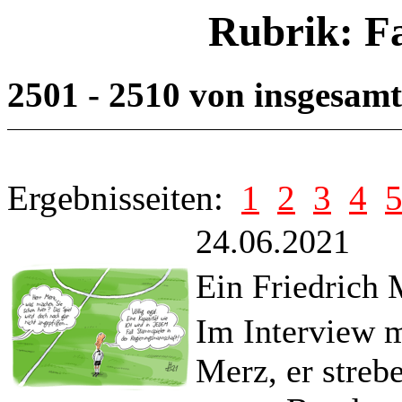
Rubrik: F
2501 - 2510 von insgesam
Ergebnisseiten:
1
2
3
4
24.06.2021
Ein Friedrich M
Im Interview m
Merz, er streb