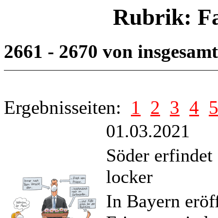
Rubrik: F
2661 - 2670 von insgesam
Ergebnisseiten:
1
2
3
4
01.03.2021
Söder erfindet
locker
In Bayern eröf