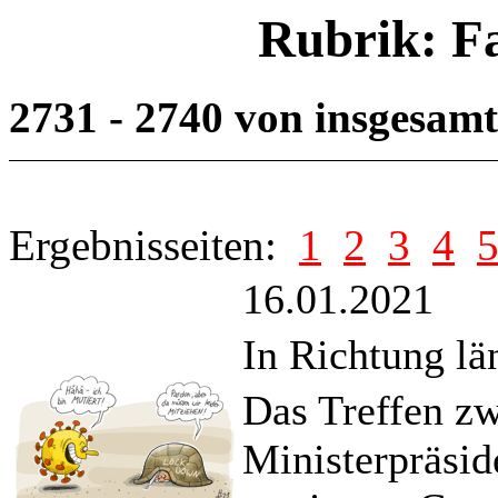
Rubrik: F
2731 - 2740 von insgesam
Ergebnisseiten:
1
2
3
4
16.01.2021
In Richtung lä
Das Treffen z
Ministerpräsi