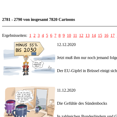
2781 - 2790 von insgesamt 7820 Cartoons
Ergebnisseiten:
1
2
3
4
5
6
7
8
9
10
11
12
13
14
15
16
17
12.12.2020
Jetzt muß ihm nur noch jemand folg
Der EU-Gipfel in Brüssel einigt sic
11.12.2020
Die Gefühle des Sündenbocks
In zahlreichen Bundesländern und G