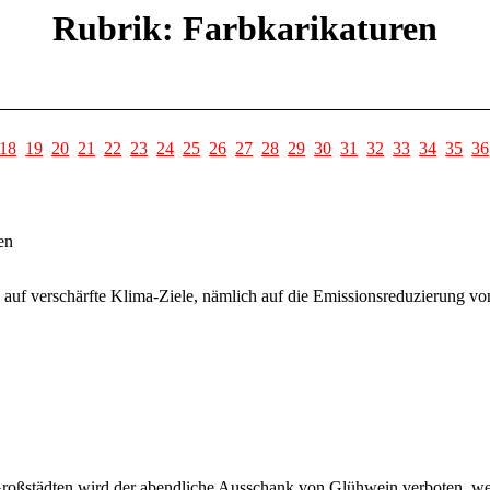
Rubrik: Farbkarikaturen
18
19
20
21
22
23
24
25
26
27
28
29
30
31
32
33
34
35
36
en
h auf verschärfte Klima-Ziele, nämlich auf die Emissionsreduzierung vo
roßstädten wird der abendliche Ausschank von Glühwein verboten, weil