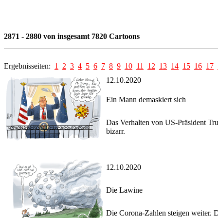
2871 - 2880 von insgesamt 7820 Cartoons
Ergebnisseiten:
1
2
3
4
5
6
7
8
9
10
11
12
13
14
15
16
17
12.10.2020
Ein Mann demaskiert sich
Das Verhalten von US-Präsident Tru
bizarr.
12.10.2020
Die Lawine
Die Corona-Zahlen steigen weiter. D