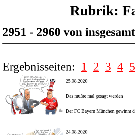
Rubrik: F
2951 - 2960 von insgesam
Ergebnisseiten:
1
2
3
4
25.08.2020
Das mußte mal gesagt werden
Der FC Bayern München gewinnt da
24.08.2020