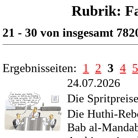
Rubrik: F
21 - 30 von insgesamt 782
Ergebnisseiten:
1
2
3
4
24.07.2026
Die Spritpreis
Die Huthi-Reb
Bab al-Mandab