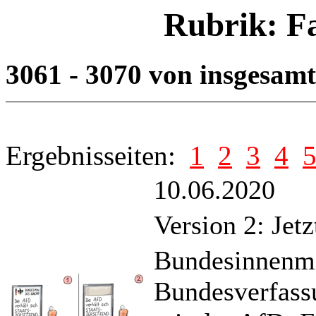
Rubrik: F
3061 - 3070 von insgesam
Ergebnisseiten:
1
2
3
4
10.06.2020
Version 2: Je
Bundesinnenmin
Bundesverfassu