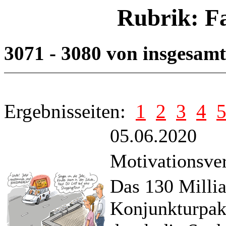
Rubrik: F
3071 - 3080 von insgesam
Ergebnisseiten:
1
2
3
4
05.06.2020
Motivationsve
Das 130 Milli
Konjunkturpake