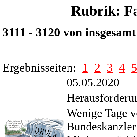
Rubrik: F
3111 - 3120 von insgesam
Ergebnisseiten:
1
2
3
4
05.05.2020
Herausforder
Wenige Tage v
Bundeskanzler