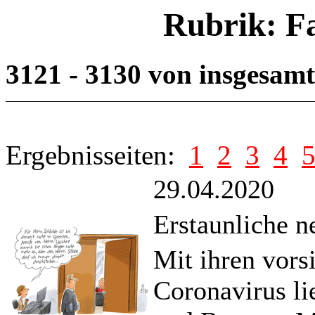
Rubrik: F
3121 - 3130 von insgesam
Ergebnisseiten:
1
2
3
4
29.04.2020
Erstaunliche n
Mit ihren vors
Coronavirus l