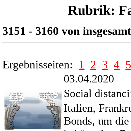
Rubrik: F
3151 - 3160 von insgesam
Ergebnisseiten:
1
2
3
4
03.04.2020
Social distanc
Italien, Frank
Bonds, um die