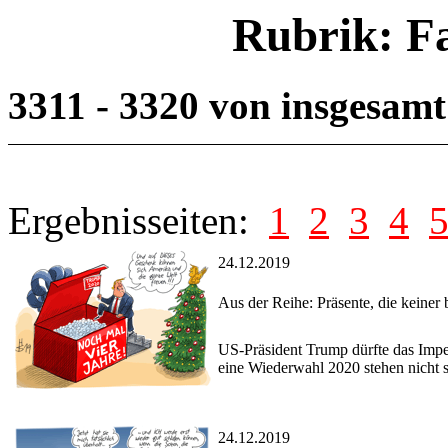
Rubrik: F
3311 - 3320 von insgesam
Ergebnisseiten:
1
2
3
4
24.12.2019
Aus der Reihe: Präsente, die keiner 
US-Präsident Trump dürfte das Imp
eine Wiederwahl 2020 stehen nicht s
24.12.2019