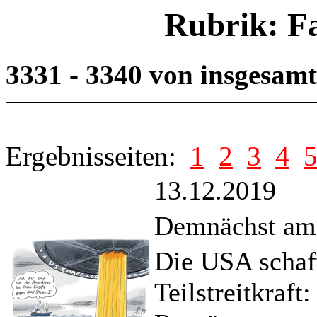
Rubrik: F
3331 - 3340 von insgesam
Ergebnisseiten:
1
2
3
4
13.12.2019
Demnächst am 
Die USA schaff
Teilstreitkraft