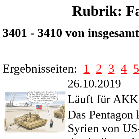
Rubrik: F
3401 - 3410 von insgesam
Ergebnisseiten:
1
2
3
4
26.10.2019
Läuft für AKK
Das Pentagon k
Syrien von US-