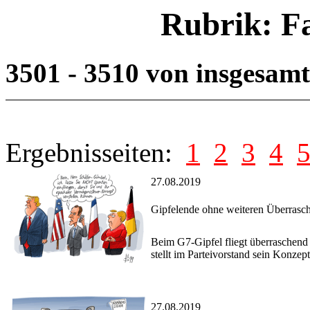
Rubrik: F
3501 - 3510 von insgesam
Ergebnisseiten:
1
2
3
4
27.08.2019
Gipfelende ohne weiteren Überrasc
Beim G7-Gipfel fliegt überraschend
stellt im Parteivorstand sein Konzep
27.08.2019