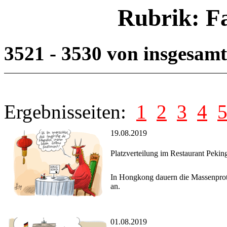
Rubrik: F
3521 - 3530 von insgesam
Ergebnisseiten:
1
2
3
4
19.08.2019
Platzverteilung im Restaurant Pekin
In Hongkong dauern die Massenprote
an.
01.08.2019