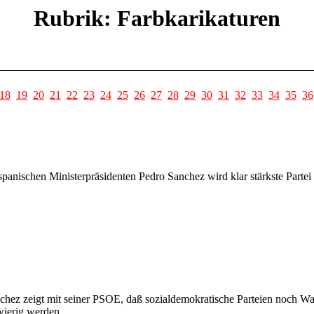
Rubrik: Farbkarikaturen
18
19
20
21
22
23
24
25
26
27
28
29
30
31
32
33
34
35
36
anischen Ministerpräsidenten Pedro Sanchez wird klar stärkste Partei 
nchez zeigt mit seiner PSOE, daß sozialdemokratische Parteien noch W
wierig werden.