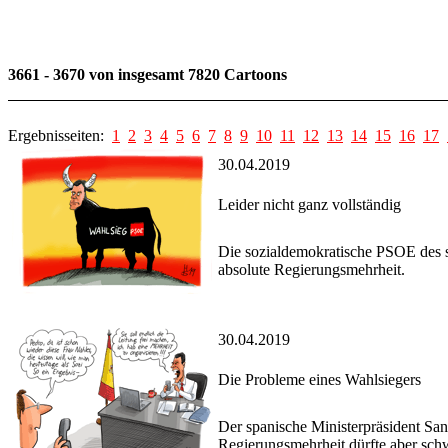
3661 - 3670 von insgesamt 7820 Cartoons
Ergebnisseiten:
1
2
3
4
5
6
7
8
9
10
11
12
13
14
15
16
17
30.04.2019
Leider nicht ganz vollständig
Die sozialdemokratische PSOE des sp
absolute Regierungsmehrheit.
30.04.2019
Die Probleme eines Wahlsiegers
Der spanische Ministerpräsident Sa
Regierungsmehrheit dürfte aber sch