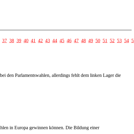
37
38
39
40
41
42
43
44
45
46
47
48
49
50
51
52
53
54
5
bei den Parlamentswahlen, allerdings fehlt dem linken Lager die
ahlen in Europa gewinnen können. Die Bildung einer