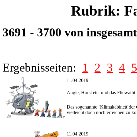
Rubrik: F
3691 - 3700 von insgesam
Ergebnisseiten:
1
2
3
4
11.04.2019
Angie, Horst etc. und das Fliewatüt
Das sogenannte ´Klimakabinett´der G
vielleicht doch noch erreichen zu k
11.04.2019