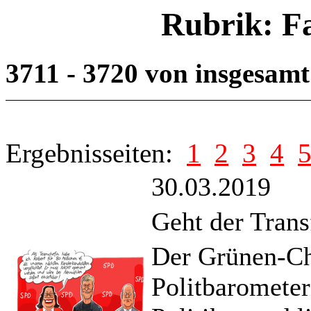
Rubrik: F
3711 - 3720 von insgesam
Ergebnisseiten:
1
2
3
4
30.03.2019
Geht der Trans
Der Grünen-Ch
Politbarometer