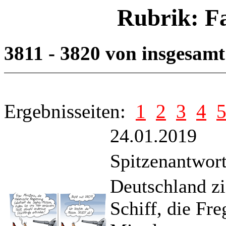
Rubrik: F
3811 - 3820 von insgesam
Ergebnisseiten:
1
2
3
4
24.01.2019
Spitzenantwor
Deutschland zi
Schiff, die Fr