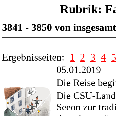
Rubrik: F
3841 - 3850 von insgesam
Ergebnisseiten:
1
2
3
4
05.01.2019
Die Reise begi
Die CSU-Landes
Seeon zur trad