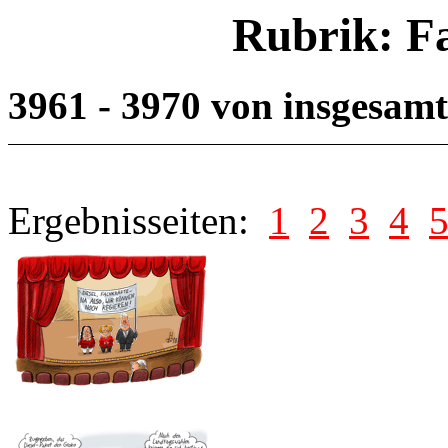
Rubrik: F
3961 - 3970 von insgesam
Ergebnisseiten:
1
2
3
4