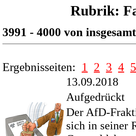
Rubrik: F
3991 - 4000 von insgesam
Ergebnisseiten:
1
2
3
4
13.09.2018
Aufgedrückt
Der AfD-Frakt
sich in seiner