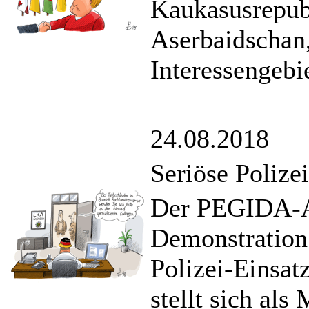
Kaukasusrepub
Aserbaidschan,
Interessengebie
24.08.2018
Seriöse Polize
Der PEGIDA-An
Demonstration 
Polizei-Einsat
stellt sich al