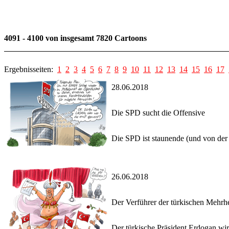
4091 - 4100 von insgesamt 7820 Cartoons
Ergebnisseiten:
1
2
3
4
5
6
7
8
9
10
11
12
13
14
15
16
17
28.06.2018
Die SPD sucht die Offensive
Die SPD ist staunende (und von der
26.06.2018
Der Verführer der türkischen Mehrhe
Der türkische Präsident Erdogan wir