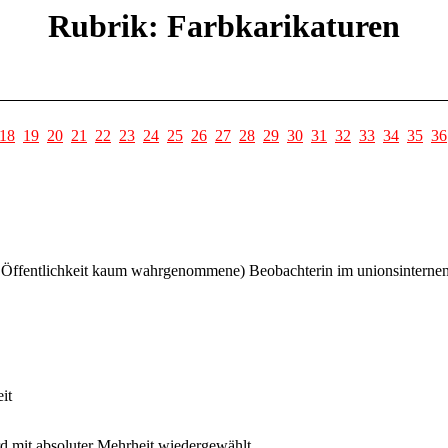
Rubrik: Farbkarikaturen
18
19
20
21
22
23
24
25
26
27
28
29
30
31
32
33
34
35
36
 Öffentlichkeit kaum wahrgenommene) Beobachterin im unionsinternen St
it
d mit absoluter Mehrheit wiedergewählt.