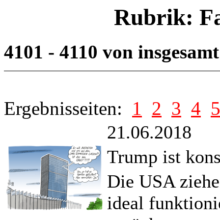
Rubrik: F
4101 - 4110 von insgesam
Ergebnisseiten:
1
2
3
4
21.06.2018
Trump ist kon
Die USA ziehe
ideal funktio