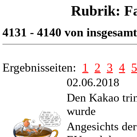
Rubrik: F
4131 - 4140 von insgesam
Ergebnisseiten:
1
2
3
4
02.06.2018
Den Kakao tri
wurde
Angesichts der