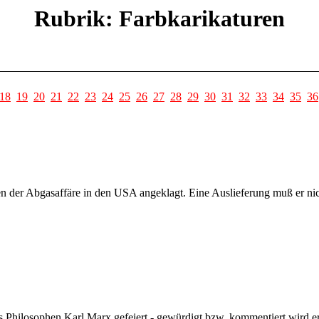
Rubrik: Farbkarikaturen
18
19
20
21
22
23
24
25
26
27
28
29
30
31
32
33
34
35
36
der Abgasaffäre in den USA angeklagt. Eine Auslieferung muß er nic
es Philosophen Karl Marx gefeiert - gewürdigt bzw. kommentiert wird e