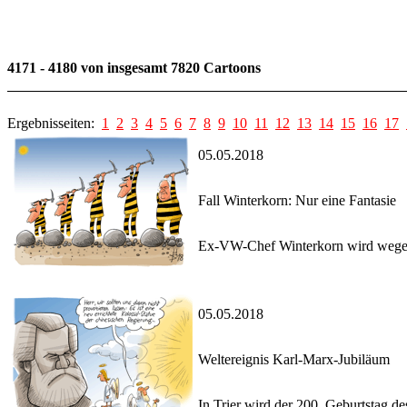
4171 - 4180 von insgesamt 7820 Cartoons
Ergebnisseiten:
1
2
3
4
5
6
7
8
9
10
11
12
13
14
15
16
17
05.05.2018
Fall Winterkorn: Nur eine Fantasie
Ex-VW-Chef Winterkorn wird wegen 
05.05.2018
Weltereignis Karl-Marx-Jubiläum
In Trier wird der 200. Geburtstag d