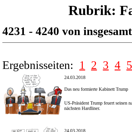
Rubrik: F
4231 - 4240 von insgesam
Ergebnisseiten:
1
2
3
4
24.03.2018
Das neu formierte Kabinett Trump
US-Präsident Trump feuert seinen n
nächsten Hardliner.
24.03.2018