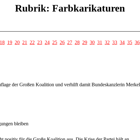
Rubrik: Farbkarikaturen
18
19
20
21
22
23
24
25
26
27
28
29
30
31
32
33
34
35
36
lage der Großen Koalition und verhilft damit Bundeskanzlerin Merkel z
ungen bleiben
 positiv für die Große Koalition aus. Die Krise der Partei hält an.