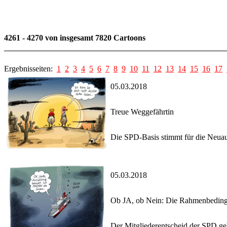
4261 - 4270 von insgesamt 7820 Cartoons
Ergebnisseiten:
1
2
3
4
5
6
7
8
9
10
11
12
13
14
15
16
17
05.03.2018
Treue Weggefährtin
Die SPD-Basis stimmt für die Neuauf
05.03.2018
Ob JA, ob Nein: Die Rahmenbeding
Der Mitgliederentscheid der SPD geht