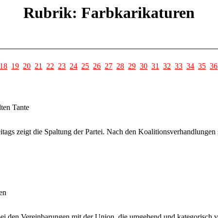
Rubrik: Farbkarikaturen
18
19
20
21
22
23
24
25
26
27
28
29
30
31
32
33
34
35
36
lten Tante
ags zeigt die Spaltung der Partei. Nach den Koalitionsverhandlungen st
en
ei den Vereinbarungen mit der Union, die umgehend und kategorisch