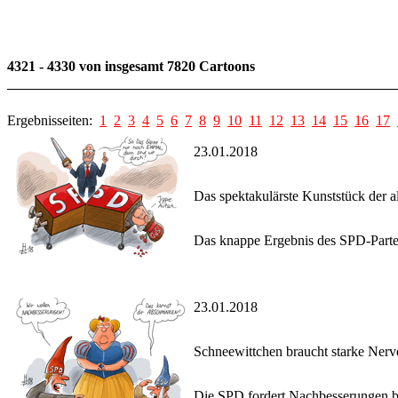
4321 - 4330 von insgesamt 7820 Cartoons
Ergebnisseiten:
1
2
3
4
5
6
7
8
9
10
11
12
13
14
15
16
17
23.01.2018
Das spektakulärste Kunststück der a
Das knappe Ergebnis des SPD-Parteit
23.01.2018
Schneewittchen braucht starke Nerv
Die SPD fordert Nachbesserungen b