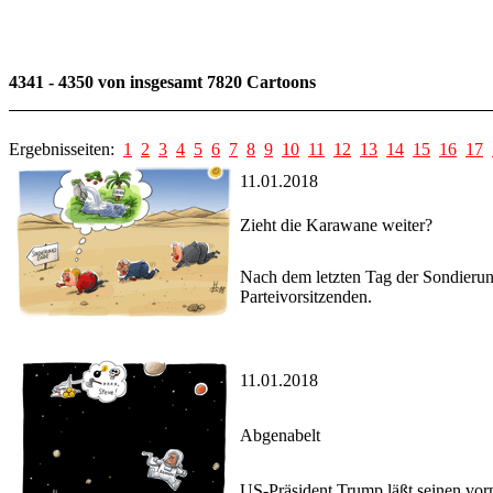
4341 - 4350 von insgesamt 7820 Cartoons
Ergebnisseiten:
1
2
3
4
5
6
7
8
9
10
11
12
13
14
15
16
17
11.01.2018
Zieht die Karawane weiter?
Nach dem letzten Tag der Sondierung
Parteivorsitzenden.
11.01.2018
Abgenabelt
US-Präsident Trump läßt seinen vorm