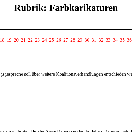
Rubrik: Farbkarikaturen
18
19
20
21
22
23
24
25
26
27
28
29
30
31
32
33
34
35
36
sgespräche soll über weitere Koalitionsverhandlungen entschieden wer
als wichtigsten Berater Steve Bannon endgültig fallen: Bannon muß da