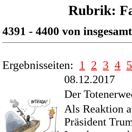
Rubrik: F
4391 - 4400 von insgesam
Ergebnisseiten:
1
2
3
4
08.12.2017
Der Totenerwe
Als Reaktion 
Präsident Trum