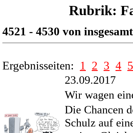
Rubrik: F
4521 - 4530 von insgesam
Ergebnisseiten:
1
2
3
4
23.09.2017
Wir wagen ein
Die Chancen d
Schulz auf ein