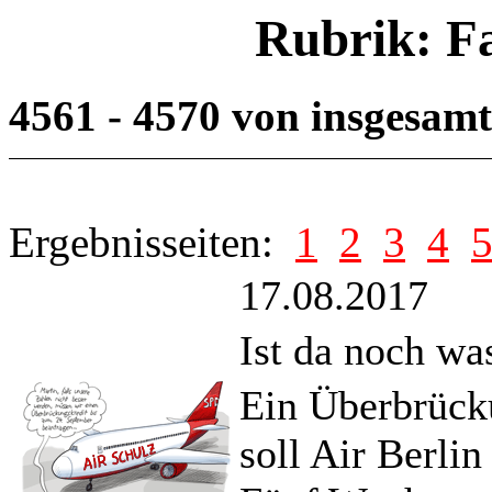
Rubrik: F
4561 - 4570 von insgesam
Ergebnisseiten:
1
2
3
4
17.08.2017
Ist da noch wa
Ein Überbrück
soll Air Berlin