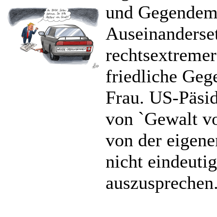
und Gegendemo
Auseinanderset
rechtsextreme
friedliche Geg
Frau. US-Päsid
von `Gewalt v
von der eigenen
nicht eindeut
auszusprechen