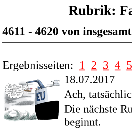
Rubrik: F
4611 - 4620 von insgesam
Ergebnisseiten:
1
2
3
4
18.07.2017
Ach, tatsächli
Die nächste R
beginnt.