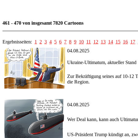
461 - 470 von insgesamt 7820 Cartoons
Ergebnisseiten:
1
2
3
4
5
6
7
8
9
10
11
12
13
14
15
16
17
04.08.2025
Ukraine-Ultimatum, aktueller Stand
Zur Bekräftigung seines auf 10-12 
die Region.
04.08.2025
Wer Deal kann, kann auch Ultimatu
US-Präsident Trump kündigt an, zw