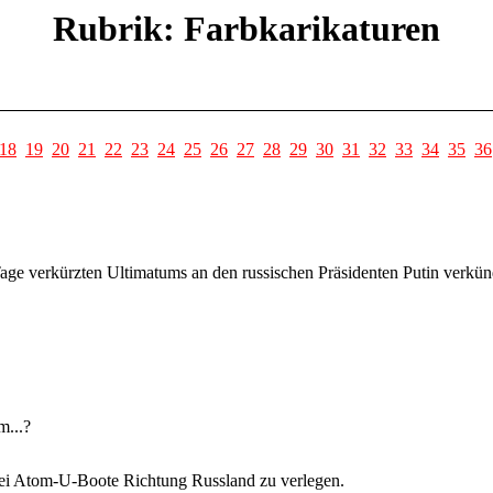
Rubrik: Farbkarikaturen
18
19
20
21
22
23
24
25
26
27
28
29
30
31
32
33
34
35
36
Tage verkürzten Ultimatums an den russischen Präsidenten Putin verk
m...?
ei Atom-U-Boote Richtung Russland zu verlegen.