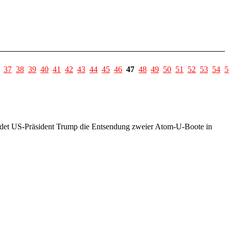
37
38
39
40
41
42
43
44
45
46
47
48
49
50
51
52
53
54
5
ündet US-Präsident Trump die Entsendung zweier Atom-U-Boote in