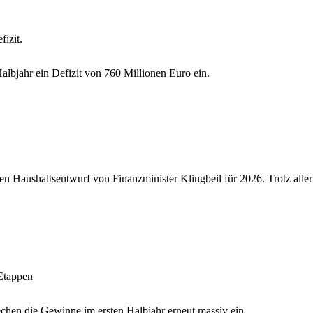
izit.
albjahr ein Defizit von 760 Millionen Euro ein.
n Haushaltsentwurf von Finanzminister Klingbeil für 2026. Trotz alle
 Etappen
hen die Gewinne im ersten Halbjahr erneut massiv ein.