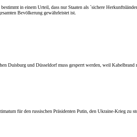
stimmt in einem Urteil, dass nur Staaten als ´sichere Herkunftsländer´
 gesamten Bevölkerung gewährleistet ist.
chen Duisburg und Düsseldorf muss gesperrt werden, weil Kabelbrand 
imatum für den russischen Präsidenten Putin, den Ukraine-Krieg zu sto