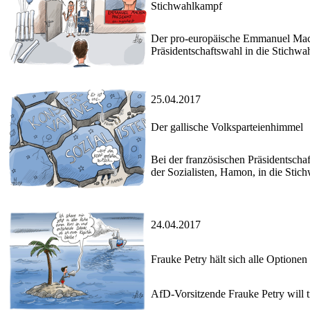
Stichwahlkampf
Der pro-europäische Emmanuel Macr
Präsidentschaftswahl in die Stichw
25.04.2017
Der gallische Volksparteienhimmel
Bei der französischen Präsidentscha
der Sozialisten, Hamon, in die Stich
24.04.2017
Frauke Petry hält sich alle Optionen
AfD-Vorsitzende Frauke Petry will tr