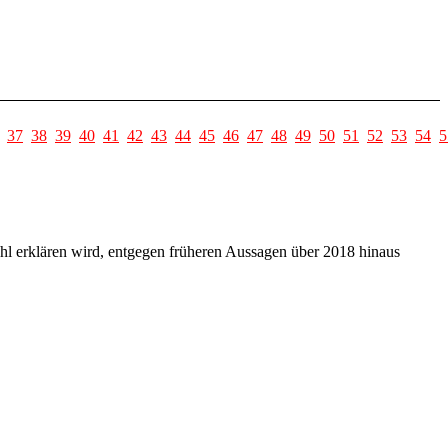
37
38
39
40
41
42
43
44
45
46
47
48
49
50
51
52
53
54
5
hl erklären wird, entgegen früheren Aussagen über 2018 hinaus