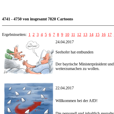
4741 - 4750 von insgesamt 7820 Cartoons
Ergebnisseiten:
1
2
3
4
5
6
7
8
9
10
11
12
13
14
15
16
17
24.04.2017
Seehofer hat entbunden
Der bayrische Ministerpräsident un
weiterzumachen zu wollen.
22.04.2017
Willkommen bei der AfD!
Die personell und inhaltlich gespalt