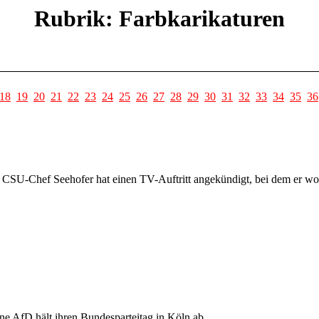
Rubrik: Farbkarikaturen
18
19
20
21
22
23
24
25
26
27
28
29
30
31
32
33
34
35
36
d CSU-Chef Seehofer hat einen TV-Auftritt angekündigt, bei dem er wo
ene AfD hält ihren Bundesparteitag in Köln ab.